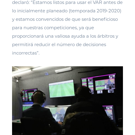
declaró: “Estamos listos para usar el VAR antes de
lo inicialmente planeado (temporada 2019-2020)
y estamos convencidos de que será beneficioso
para nuestras competiciones, ya que
proporcionará una valiosa ayuda a los árbitros y
permitirá reducir el número de decisiones
incorrectas”.