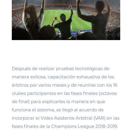
Después de realizar pruebas tecnológicas de
manera exitosa, capacitación exhaustiva de los
árbitros por varios meses y de reunirse con los 16
clubes participantes en las fases finales (octavos
de final) para explicarles la manera en que
funciona el sistema, se llegó al acuerdo de
incorporar el Video Asistente Arbitral (VAR) en las
fases finales de la Champions League 2018-2019.