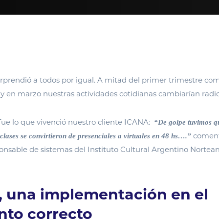
orprendió a todos por igual. A mitad del primer trimestre c
s y en marzo nuestras actividades cotidianas cambiarían rad
fue lo que vivenció nuestro cliente ICANA:
“De golpe tuvimos q
comen
clases se convirtieron de presenciales a virtuales en 48 hs….”
ponsable de sistemas del Instituto Cultural Argentino Norte
 una implementación en el
to correcto