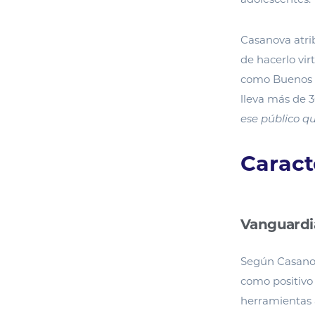
Casanova atri
de hacerlo vir
como Buenos Ai
lleva más de 3
ese público q
Caract
Vanguardi
Según Casanov
como positivo 
herramientas a