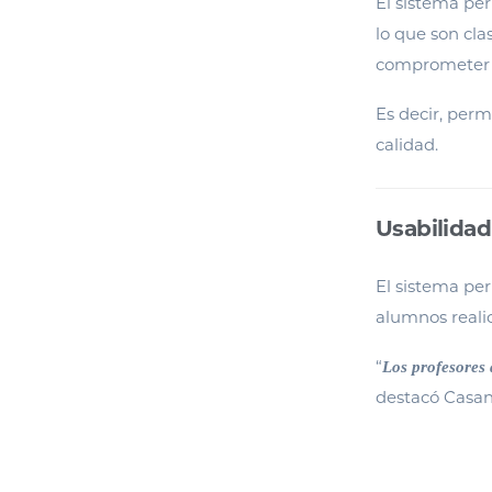
El sistema pe
lo que son cla
comprometer p
Es decir, perm
calidad.
Usabilidad
El sistema per
alumnos realic
“
Los profesores 
destacó Casa