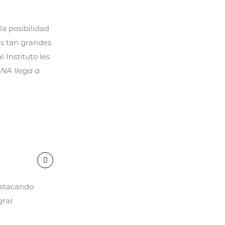
a posibilidad
es tan grandes
 Instituto les
ANA llega a
estacando
grar