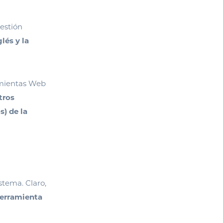
estión
lés y la
amientas Web
tros
) de la
stema. Claro,
erramienta