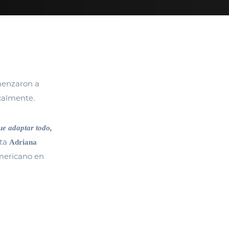
omenzaron a
icalmente.
ue adaptar todo,
ta
Adriana
americano en