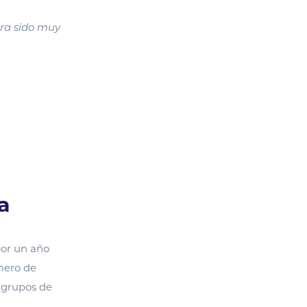
era sido muy
a
por un año
úmero de
n grupos de