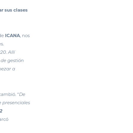
ar sus clases
 de
ICANA
, nos
s.
0. Allí
 de gestión
pezar a
cambió. “
De
e presenciales
2
arcó