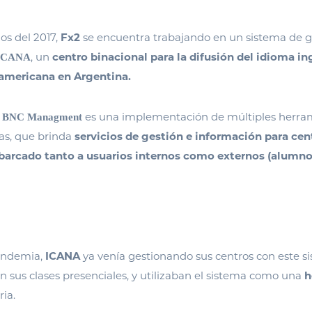
os del 2017,
Fx2
se encuentra trabajando en un sistema de g
, un
centro binacional para la difusión del idioma ing
ICANA
eamericana en Argentina.
a
es una implementación de múltiples herr
BNC Managment
as, que brinda
servicios de gestión e información para cen
barcado tanto a usuarios internos como externos (alumnos
andemia,
ICANA
ya venía gestionando sus centros con este si
 sus clases presenciales, y utilizaban el sistema como una
h
ia.