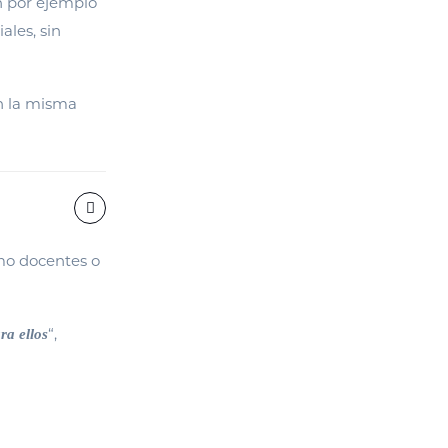
n por ejemplo
ales, sin
on la misma
omo docentes o
“,
ra ellos