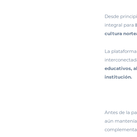
Desde principi
integral para
cultura nort
La plataform
interconectad
educativos, a
institución.
Antes de la p
aún mantenían
complementar