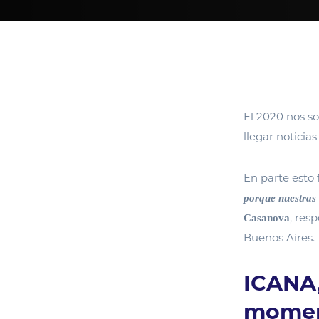
El 2020 nos s
llegar noticia
En parte esto 
porque nuestras 
, res
Casanova
Buenos Aires.
ICANA,
momen