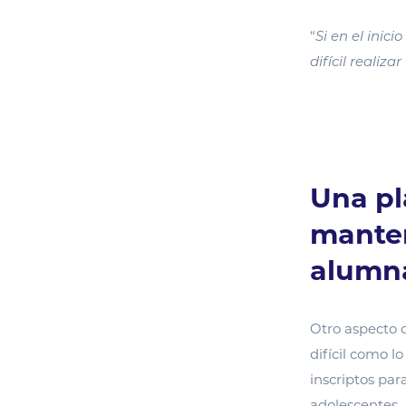
“
Si en el inic
difícil realiza
Una pl
manten
alumn
Otro aspecto 
difícil como l
inscriptos par
adolescentes.