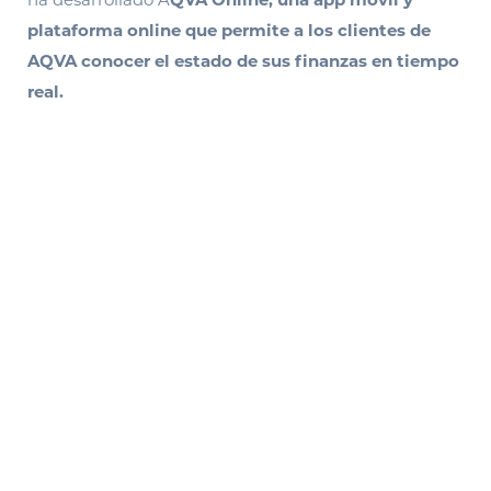
plataforma online que permite a los clientes de
AQVA conocer el estado de sus finanzas en tiempo
real.
El sistema les permite estar al tanto
en todo momento de cómo está su
inversión. Con diferentes gráficas
muy intuitivas, se muestra el
rendimiento del capital: cuánto es
la ganancia mes a mes, cómo se va
realizando la inversión, etc.
AVQA Online le permite al cliente
autogestionarse: él puede ingresar