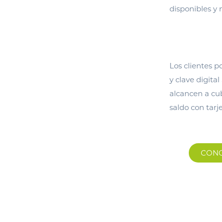
disponibles y 
Los clientes p
y clave digita
alcancen a cub
saldo con tarj
CONO