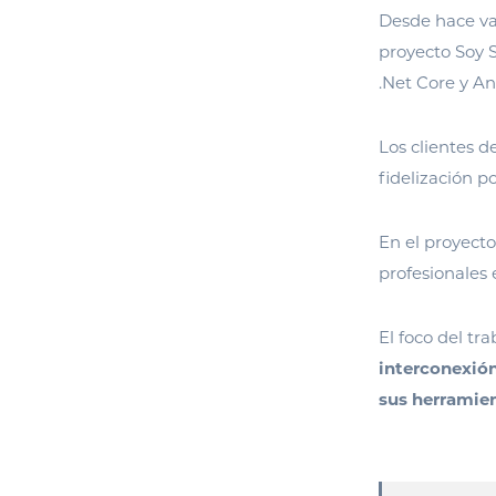
Desde hace va
proyecto Soy 
.Net Core y A
Los clientes d
fidelización 
En el proyecto
profesionales 
El foco del tr
interconexión
sus herramien