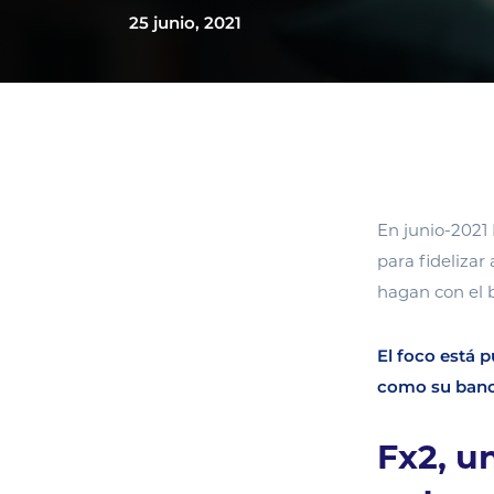
25 junio, 2021
En junio-2021
para fidelizar
hagan con el 
El foco está p
como su banco
Fx2, u