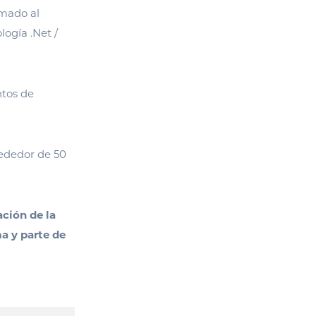
mado al
ogía .Net /
ntos de
rededor de 50
ción de la
a y parte de