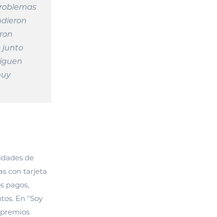
problemas
ndieron
aron
 junto
iguen
muy
lidades de
s con tarjeta
os pagos,
tos. En “Soy
s premios