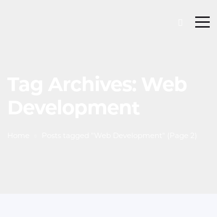
Tag Archives: Web
Development
Home
Posts tagged "Web Development"
(Page 2)