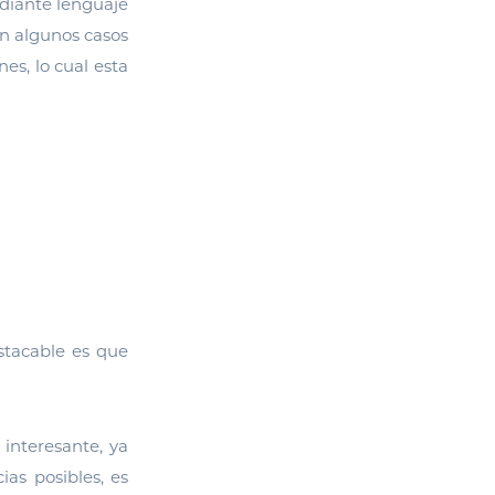
ediante lenguaje
en algunos casos
es, lo cual esta
tacable es que
 interesante, ya
ias posibles, es