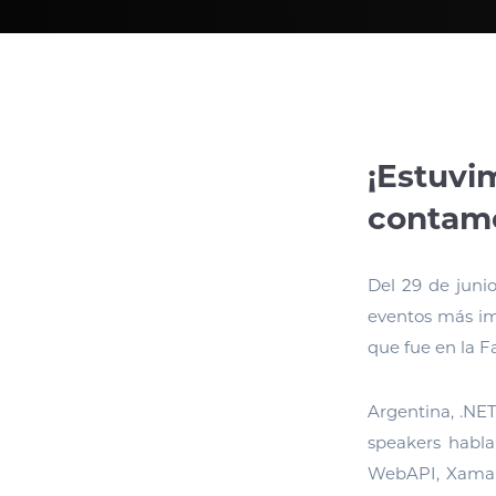
¡Estuvi
contamo
Del 29 de junio
eventos más im
que fue en la F
Argentina, .NE
speakers habl
WebAPI, Xamari