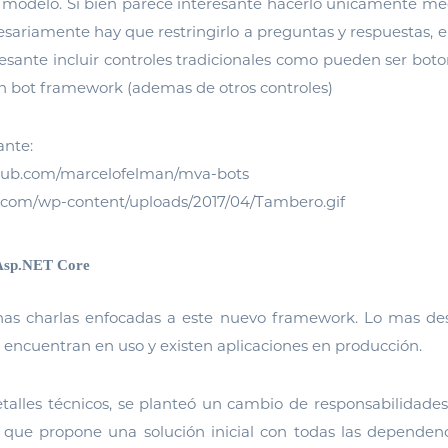
l modelo. Si bien parece interesante hacerlo únicamente m
esariamente hay que restringirlo a preguntas y respuestas, 
esante incluir controles tradicionales como pueden ser boton
 bot framework (ademas de otros controles)
ante:
thub.com/marcelofelman/mva-bots
.com/wp-content/uploads/2017/04/Tambero.gif
 Asp.NET Core
as charlas enfocadas a este nuevo framework. Lo mas des
encuentran en uso y existen aplicaciones en producción.
alles técnicos, se planteó un cambio de responsabilidades
 que propone una solución inicial con todas las dependenc