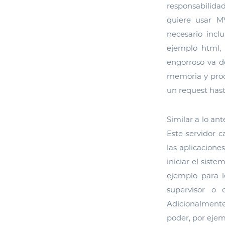
responsabilidad
quiere usar MV
necesario inclu
ejemplo html, 
engorroso va d
memoria y proc
un request hast
Similar a lo an
Este servidor c
las aplicacione
iniciar el sist
ejemplo para l
supervisor o 
Adicionalmente
poder, por ejem