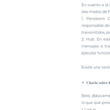
En cuanto a la 
dos modos de f
1. Persistent
responsable de 
transmitidos, p
2. Hub: En es
mensajes a tran
ejecutar funcion
Existe una vers
Charla sobre 
Bots: ¡Básicame
lo que que pres
1. Luis.ai