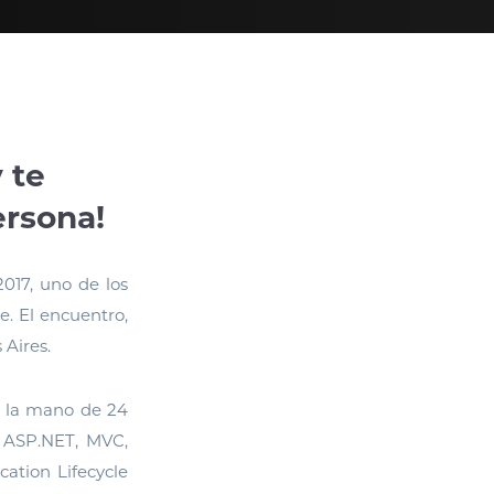
 te
ersona!
2017, uno de los
. El encuentro,
 Aires.
e la mano de 24
 ASP.NET, MVC,
ation Lifecycle