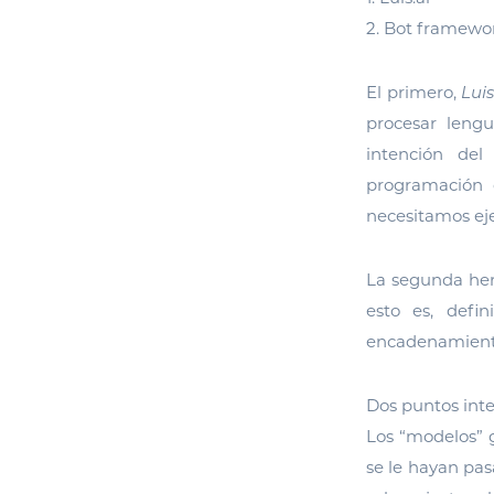
2. Bot framewo
El primero,
Luis
procesar leng
intención de
programación 
necesitamos eje
La segunda he
esto es, defin
encadenamientos
Dos puntos inte
Los “modelos”
se le hayan pas