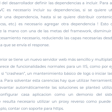
 del desarrollador definir las dependencias a incluir. Para ac
C es necesario incluir su dependencias, si se quiere ut
ir una dependencia, hasta si se quiere distribuir conteni
css, etc.) es necesario agregar otra dependencia ! Esto
e la mano con una de las metas del framework, disminui
esamiento necesario, reduciendo las capas necesarias desd
a que se envía el response.
terior se tiene un nuevo servidor web más sencillo y multiplat
arece de funcionalidades normales para un IIS, como por e
s si “crashean”, un mantenimiento básico de logs o iniciar las
ema. Para solventar esta carencias hay que utilizar herramient
evantar automáticamente las soluciones se planteó utili
configurar casa aplicacion como un demonio del sist
 resulta necesario utilizar un proxy reverso como puede
plo, contar con soporte para https.