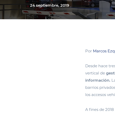
24 septiembre, 2019
Por
Marcos Ezq
Desde hace tre
vertical de
gest
información.
La
barrios privado
los accesos veh
A fines de 201