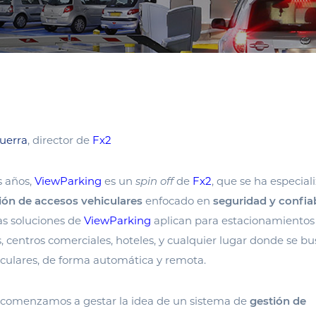
uerra
, director de
Fx2
s años,
ViewParking
es un
spin off
de
Fx2
, que se ha especial
ión de accesos vehiculares
enfocado en
seguridad y confiab
s soluciones de
ViewParking
aplican para estacionamientos
s, centros comerciales, hoteles, y cualquier lugar donde se b
iculares, de forma automática y remota.
8 comenzamos a gestar la idea de un sistema de
gestión de