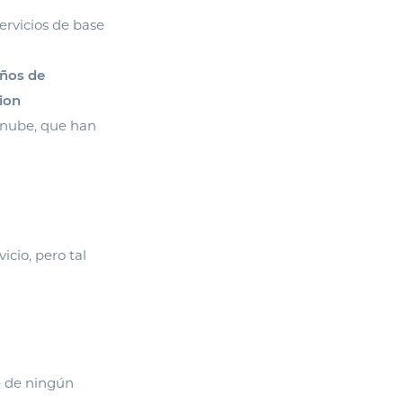
servicios de base
años de
tion
a nube, que han
vicio, pero tal
e de ningún