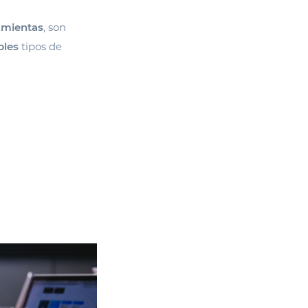
ramientas
, son
ples
tipos de