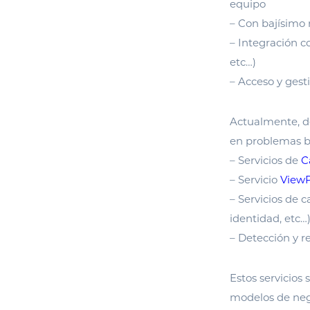
equipo
– Con bajísimo 
– Integración co
etc…)
– Acceso y gest
Actualmente, 
en problemas ba
– Servicios de
C
– Servicio
ViewP
– Servicios de
identidad, etc…
– Detección y r
Estos servicios
modelos de neg