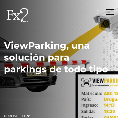
ViewParking, una
solución para
parkings de todo tipo
PUBLISHED ON: