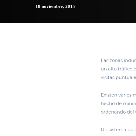
18 noviembre, 2015
Las zonas indus
un alto tráfico 
visitas puntuale
Existen varios m
hecho de minim
ordenando del t
Un sistema de d