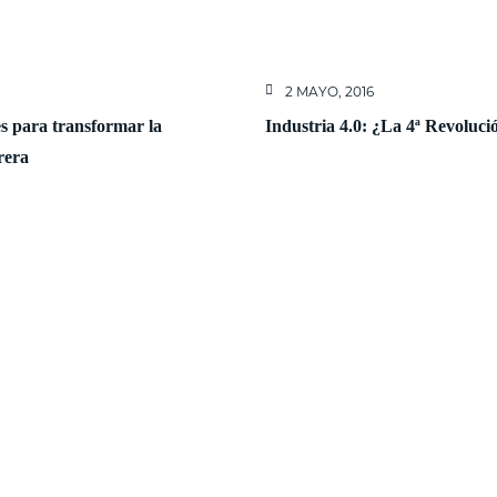
2 MAYO, 2016
es para transformar la
Industria 4.0: ¿La 4ª Revoluci
rera