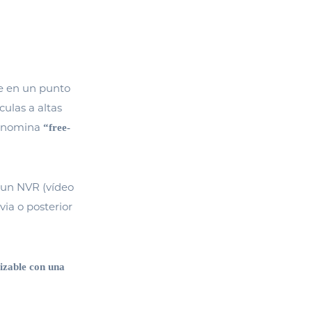
se en un punto
culas a altas
denomina
“free-
 un NVR (vídeo
via o posterior
lizable con una