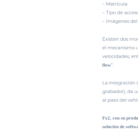
– Matrícula
– Tipo de acces
– Imágenes del v
Existen dos mod
el mecanismo u
velocidades, e
”.
flow
La integración 
grabador), da u
al paso del vehí
Fx2, con su prod
solución de softwa