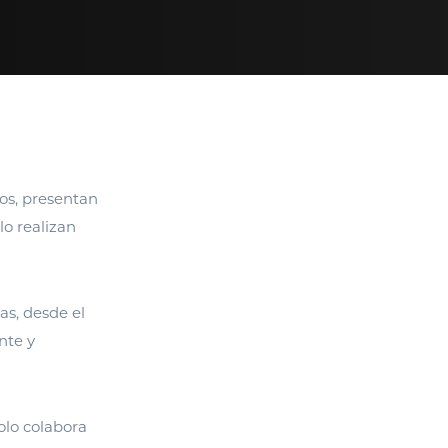
ros, presentan
lo realizan
as, desde el
nte y
olo colabora