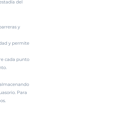
estadía del
barreras y
idad y permite
tre cada punto
to.
 y almacenando
uasorio. Para
os.