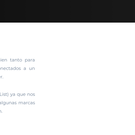
ien tanto para
onectados a un
r.
List) ya que nos
 algunas marcas
n.