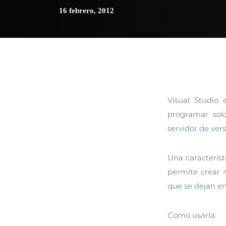
16 febrero, 2012
Visual Studio
programar sol
servidor de ve
Una característ
permite crear 
que se dejan en
Como usarla: