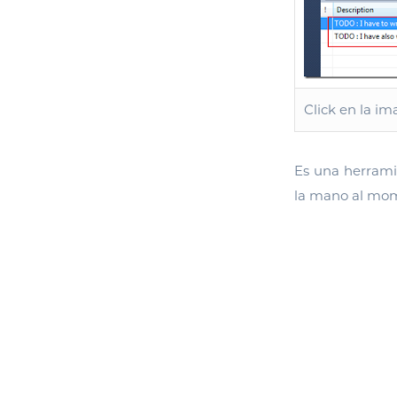
Click en la i
Es una herram
la mano al mom