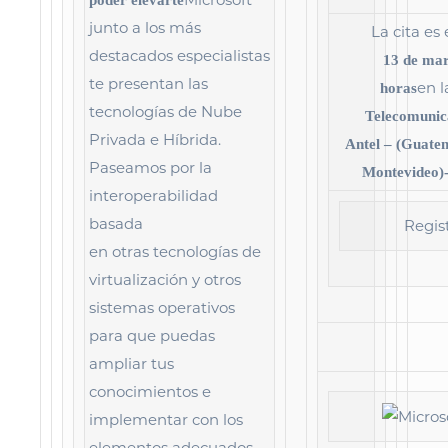
poder elevarte
junto a los más
La cita es
destacados especialistas
13 de ma
te presentan las
en 
horas
tecnologías de Nube
Telecomunic
Privada e Híbrida.
Antel – (Guate
Paseamos por la
Montevideo)
interoperabilidad
basada
Regis
en otras tecnologías de
virtualización y otros
sistemas operativos
para que puedas
ampliar tus
conocimientos e
implementar con los
elementos adecuados.