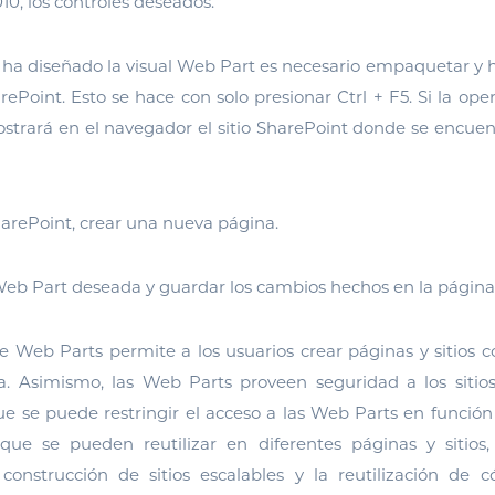
10, los controles deseados.
ha diseñado la visual Web Part es necesario empaquetar y 
rePoint. Esto se hace con solo presionar Ctrl + F5. Si la oper
ostrará en el navegador el sitio SharePoint donde se encue
SharePoint, crear una nueva página.
Web Part deseada y guardar los cambios hechos en la página
de Web Parts permite a los usuarios crear páginas y sitios c
. Asimismo, las Web Parts proveen seguridad a los siti
ue se puede restringir el acceso a las Web Parts en función 
que se pueden reutilizar en diferentes páginas y sitios
onstrucción de sitios escalables y la reutilización de c