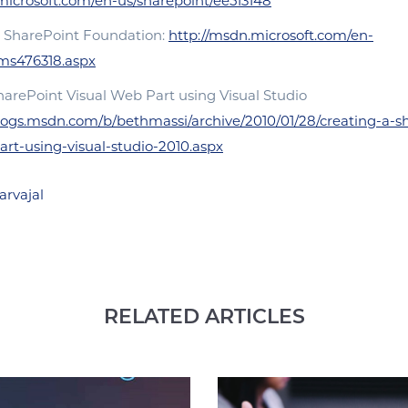
microsoft.com/en-us/sharepoint/ee513148
n SharePoint Foundation:
http://msdn.microsoft.com/en-
e/ms476318.aspx
harePoint Visual Web Part using Visual Studio
blogs.msdn.com/b/bethmassi/archive/2010/01/28/creating-a-s
art-using-visual-studio-2010.aspx
rvajal
RELATED ARTICLES