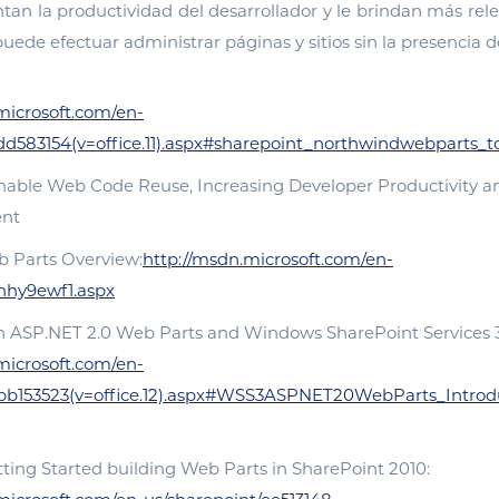
n la productividad del desarrollador y le brindan más relev
puede efectuar administrar páginas y sitios sin la presencia d
microsoft.com/en-
e/dd583154(v=office.11).aspx#sharepoint_northwindwebparts_t
able Web Code Reuse, Increasing Developer Productivity a
nt
 Parts Overview:
http://msdn.microsoft.com/en-
/hhy9ewf1.aspx
 ASP.NET 2.0 Web Parts and Windows SharePoint Services 3
microsoft.com/en-
ie/bb153523(v=office.12).aspx#WSS3ASPNET20WebParts_Intro
tting Started building Web Parts in SharePoint 2010: