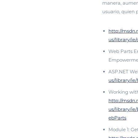
manera, aumenta
usuario, quien 
http://msdn.
us/library/i
Web Parts En
Empowerme
ASP.NET Web
us/library/ie
Working with
http://msdn.
us/library/
ebParts
Module 1: Ge