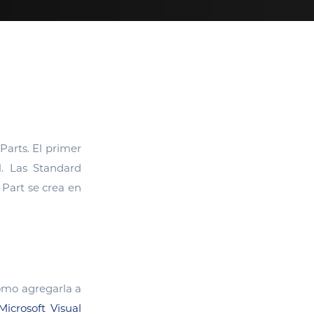
Parts.
El primer
l. Las Standard
 Part se crea en
cómo agregarla a
Microsoft Visual