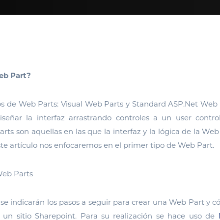
eb Part?
pos de Web Parts: Visual Web Parts y Standard ASP.Net Web 
iseñar la interfaz arrastrando controles a un user contro
ts son aquellas en las que la interfaz y la lógica de la Web
ste artículo nos enfocaremos en el primer tipo de Web Part.
Web Parts
se indicarán los pasos a seguir para crear una Web Part y 
un sitio Sharepoint. Para su realización se hace uso de