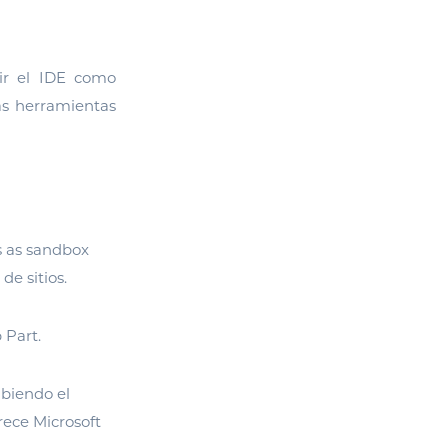
rir el IDE como
as herramientas
s as sandbox
de sitios.
 Part.
ibiendo el
rece Microsoft