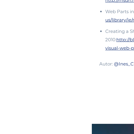
http://msdn.
Web Parts i
us/library/i
Creating a S
2010:
http://
visual-web-p
Autor:
@Ines_Ca