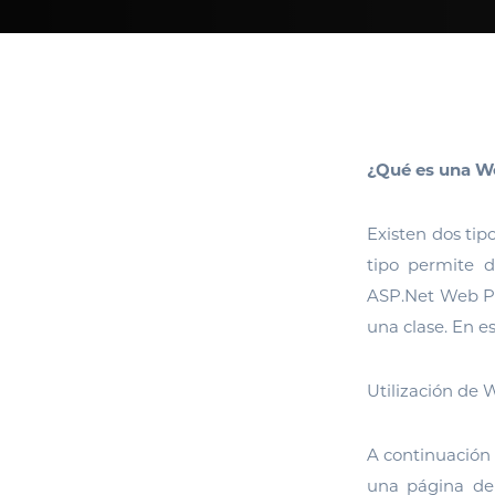
¿Qué es una W
Existen dos ti
tipo permite d
ASP.Net Web Par
una clase. En e
Utilización de 
A continuación 
una página de 