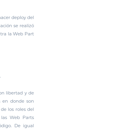
hacer deploy del
ación se realizó
ntra la Web Part
.
on libertad y de
os en donde son
de los roles del
, las Web Parts
ódigo. De igual