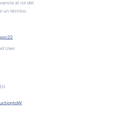
ancia al rol del
e un técnico.
opic22
nd User
.0:
ductiontoW