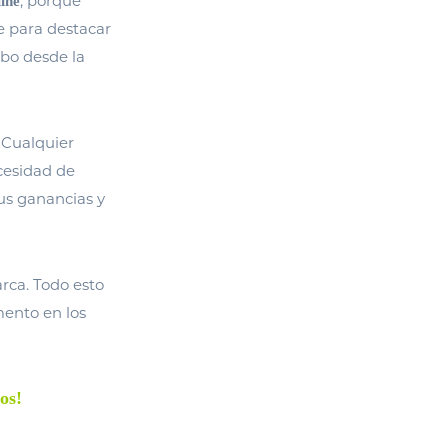
, porque
line
e para destacar
abo desde la
Cualquier
ecesidad de
tus ganancias y
rca. Todo esto
mento en los
os!