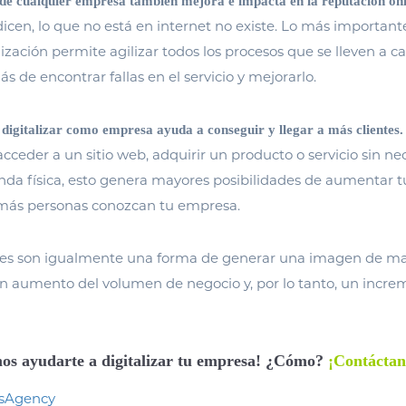
n de cualquier empresa también mejora e impacta en la reputación on
en, lo que no está en internet no existe. Lo más important
lización permite agilizar todos los procesos que se lleven a c
 de encontrar fallas en el servicio y mejorarlo.
digitalizar como empresa ayuda a conseguir y llegar a más clientes.
cceder a un sitio web, adquirir un producto o servicio sin n
tienda física, esto genera mayores posibilidades de aumentar 
más personas conozcan tu empresa.
ales son igualmente una forma de generar una imagen de ma
n aumento del volumen de negocio y, por lo tanto, un incre
os ayudarte a digitalizar tu empresa! ¿Cómo?
¡Contáctan
tsAgency