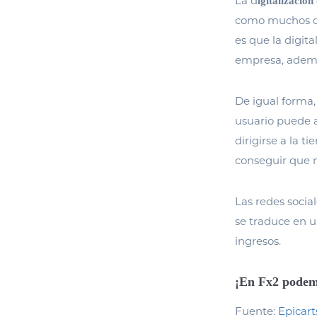
La d
igitalizació
como muchos dic
es que la digita
empresa, además
De igual forma,
usuario puede a
dirigirse a la 
conseguir que 
Las redes soci
se traduce en u
ingresos.
¡En Fx2 podem
Fuente:
Epicar