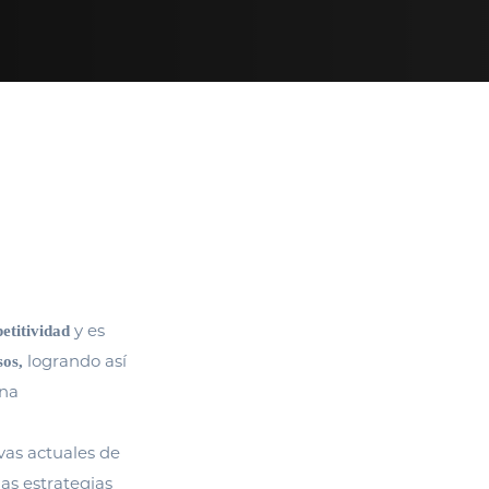
y es
etitividad
logrando así
sos,
una
vas actuales de
las estrategias