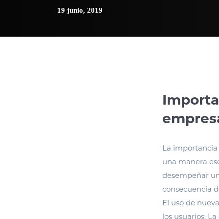
19 junio, 2019
Importan
empres
La importancia 
una manera ese
desempeñar un 
consecuencia de
El uso de nueva
los usuarios. La