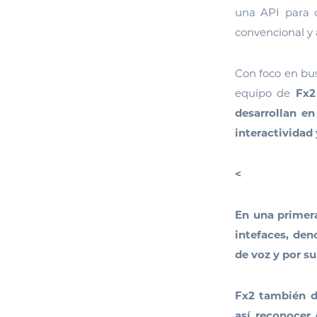
una API para q
convencional y 
Con foco en bus
equipo de
Fx2
desarrollan e
interactividad 
<
En una primera
intefaces, den
de voz y por s
Fx2 también d
así reconocer