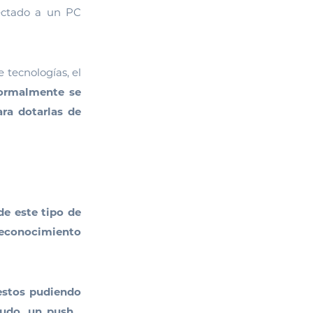
nectado a un PC
 tecnologías, el
normalmente se
ra dotarlas de
de este tipo de
 reconocimiento
estos pudiendo
udo, un push ,