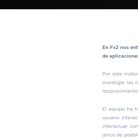
En Fx2 nos en
de aplicacione
Por este moti
investigar las
reconocimiento
El equipo ha t
usuario intera
interactuar co
único de posibi