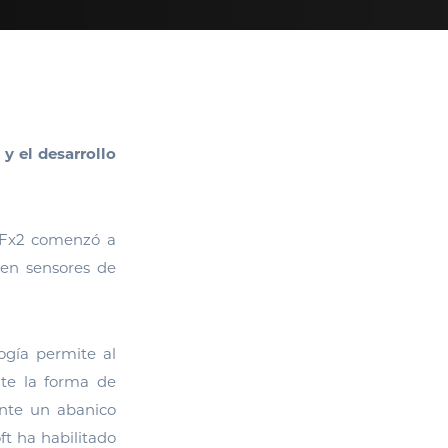
 el desarrollo
 Fx2 comenzó a
 en sensores de
ogía permite al
nte la forma de
ente un abanico
ft ha habilitado