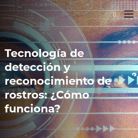
Tecnología de
detección y
reconocimiento de
rostros: ¿Cómo
funciona?